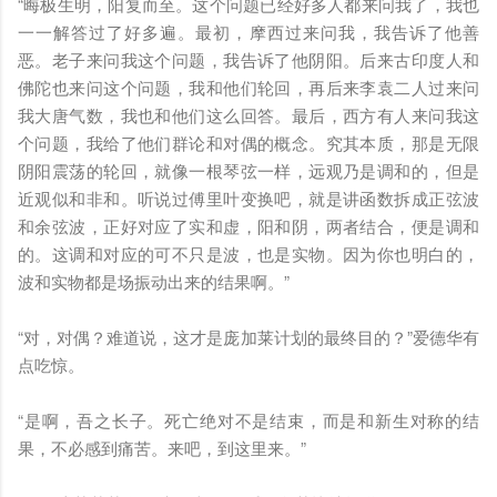
“晦极生明，阳复而至。这个问题已经好多人都来问我了，我也
一一解答过了好多遍。最初，
摩西过来问我，我告诉了他善
恶。
老子来问我这个问题，我告诉了他阴阳。后来古印度人和
佛陀也来问这个问题，我和他们轮回，再后来李袁二人过来问
我大唐气数，我也和他们这么回答。最后，西方有人来问我这
个问题，我给了他们群论和对偶的概念。究其本质，那是无限
阴阳震荡的轮回，就像一根琴弦一样，远观乃是调和的，但是
近观似和非和。听说过傅里叶变换吧，就是讲函数拆成正弦波
和余弦波，正好对应了实和虚，阳和阴，两者结合，便是调和
的。这调和对应的可不只是波，也是实物。因为你也明白的，
波和实物都是场振动出来的结果啊。”
“对，对偶？难道说，这才是庞加莱计划的最终目的？”爱德华有
点吃惊。
“是啊，吾之长子。死亡绝对不是结束，而是和新生对称的结
果，不必感到痛苦。来吧，到这里来。”