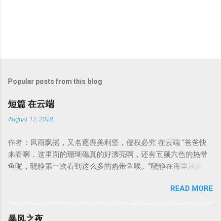
P
o
s
t
Popular posts from this blog
a
C
短篇 在云端
o
m
August 17, 2018
m
e
作者：风雨飘摇，又名逐鹿美利坚，侵权必究 在云端 “爸爸快
n
t
来看啊，这里面的珊瑚礁真的好漂亮啊，还有五颜六色的热带
鱼呢，晓静第一次看到这么多的热带鱼唉。”晓静在海里就像一
只欢快的鱼儿一样自由而欢快地翻腾着。 “怎么样，爸爸说的没
READ MORE
错吧，塞班岛漂亮吧！你小时候老爸就答应带你来这里游泳
的，当初我和你妈就在这里举办的婚礼呢。”刘恺露出了欣慰的
笑容。自己的妻子当年难产了不幸去世之后，这个宝贝女儿就
暴风之夜