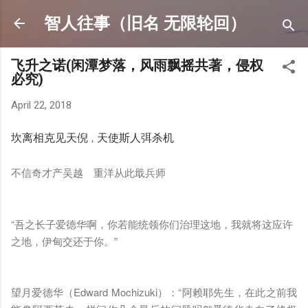
Skip to main content
智人往事（旧名 无限轮回）
飞升之诺(闲潭梦落，风雨飘摇共著，侵权
必究)
April 22, 2018
坎离相克见天倪
天使斯人弭杀机
，
不信奇才产吴越 重洋从此戢兵师
“吾之长子爱德华啊，你若能统领你们治理这地，我就将这应许
之地，伊甸交还于你。”
望月爱德华（Edward Mochizuki）：“阿赖耶先生，在此之前我