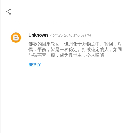
Unknown
April 25, 2018 at 6:51 PM
C
佛教的因果轮回，也归化于万物之中。轮回，对
o
偶，平衡，皆是一种稳定。打破稳定的人，如同
m
斗破苍穹一般，成为救世主，令人唏嘘
m
REPLY
e
n
t
s