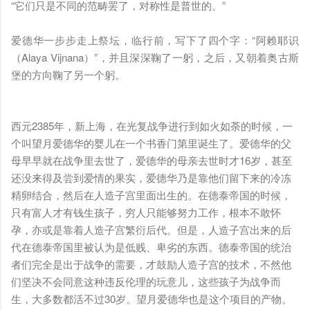
“它们只是不同的范畴罢了，对称性是普世的。”
爱德华一步步走上祭坛，临行前，写下了四个字：“阿赖耶识
（Alaya Vijnana）”，并且深深鞠了一躬，之后，又朝着奥古斯
堡的方向鞠了另一个躬。
西元2385年，新上海，在光复战争进行到如火如荼的时候，一
个叫望月爱德华的婴儿在一个书香门第里诞生了。爱德华的父
母早早就在战争里去世了，爱德华的母亲去世时才16岁，甚至
还没来得及尝到爱情的果实，爱德华乃是靠他们留下来的冷冻
精卵结合，然后在人造子宫里面出生的。在德泰帝国的时候，
只有富人才有钱生孩子，穷人只能够努力工作，根本不敢怀
孕，亦或是靠着人造子宫繁衍后代。但是，人造子宫出来的后
代在德泰帝国里被认为是低贱、卑劣的东西。德泰帝国的统治
者们完全是出于战争的需要，才鼓励人造子宫的技术，不然他
们坚决不会同意这种违反伦理的玩意儿，这些孩子为战争而
生，大多数都活不过30岁。望月爱德华也是这个项目的产物。